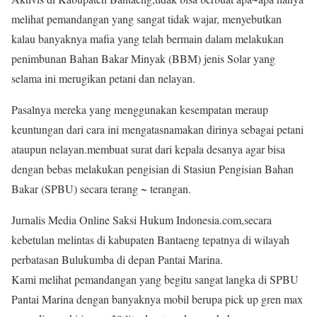
melihat pemandangan yang sangat tidak wajar, menyebutkan
kalau banyaknya mafia yang telah bermain dalam melakukan
penimbunan Bahan Bakar Minyak (BBM) jenis Solar yang
selama ini merugikan petani dan nelayan.
Pasalnya mereka yang menggunakan kesempatan meraup
keuntungan dari cara ini mengatasnamakan dirinya sebagai petani
ataupun nelayan.membuat surat dari kepala desanya agar bisa
dengan bebas melakukan pengisian di Stasiun Pengisian Bahan
Bakar (SPBU) secara terang ~ terangan.
Jurnalis Media Online Saksi Hukum Indonesia.com,secara
kebetulan melintas di kabupaten Bantaeng tepatnya di wilayah
perbatasan Bulukumba di depan Pantai Marina.
Kami melihat pemandangan yang begitu sangat langka di SPBU
Pantai Marina dengan banyaknya mobil berupa pick up gren max