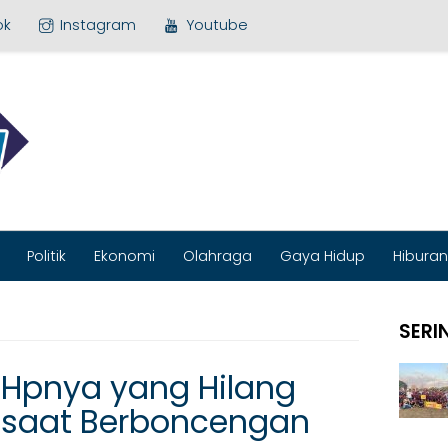
ok
Instagram
Youtube
MEDIA BARU
Politik
Ekonomi
Olahraga
Gaya Hidup
Hiburan
SERI
n Hpnya yang Hilang
lo saat Berboncengan