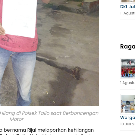
DKI Ja
11 Agus
Rag
1 Agust
Hilang di Polsek Tallo saat Berboncengan
Warga
Motor
18 Juli 
ga bernama Rijal melaporkan kehilangan