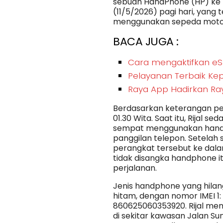
sebuah HandPhone (HP) ke P
(11/5/2026) pagi hari, yang
menggunakan sepeda moto
BACA JUGA :
Cara mengaktifkan eSI
Pelayanan Terbaik Ke
Raya App Hadirkan Ray
Berdasarkan keterangan pel
01.30 Wita. Saat itu, Rijal 
sempat menggunakan handp
panggilan telepon. Setelah
perangkat tersebut ke dal
tidak disangka handphone it
perjalanan.
Jenis handphone yang hila
hitam, dengan nomor IMEI 1
860625060353920. Rijal mem
di sekitar kawasan Jalan S