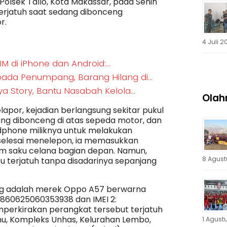
olsek Tallo, Kota Makassar, pada Senin
 terjatuh saat sedang dibonceng
r.
4 Juli 2
M di iPhone dan Android:…
pada Penumpang, Barang Hilang di…
a Story, Bantu Nasabah Kelola…
Olah
apor, kejadian berlangsung sekitar pukul
sedang dibonceng di atas sepeda motor, dan
hone miliknya untuk melakukan
 selesai menelepon, ia memasukkan
am saku celana bagian depan. Namun,
8 Agust
u terjatuh tanpa disadarinya sepanjang
ng adalah merek Oppo A57 berwarna
: 860625060353938 dan IMEI 2:
perkirakan perangkat tersebut terjatuh
unu, Kompleks Unhas, Kelurahan Lembo,
1 Agust