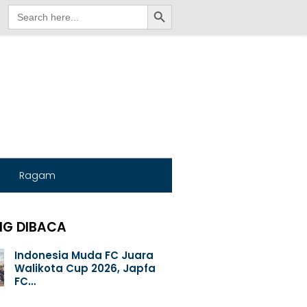
Search Button
Search
for:
Ragam
NG DIBACA
Indonesia Muda FC Juara
Walikota Cup 2026, Japfa
FC…