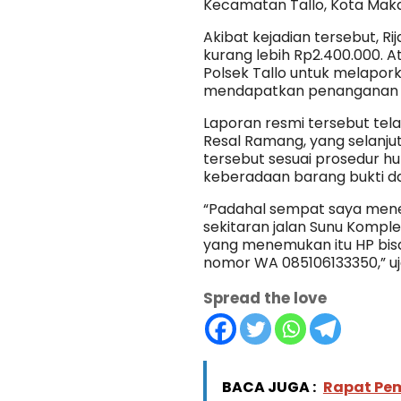
Kecamatan Tallo, Kota Makas
Akibat kejadian tersebut, Ri
kurang lebih Rp2.400.000. At
Polsek Tallo untuk melapor
mendapatkan penanganan dan
Laporan resmi tersebut telah
Resal Ramang, yang selanju
tersebut sesuai prosedur h
keberadaan barang bukti da
“Padahal sempat saya menel
sekitaran jalan Sunu Kompl
yang menemukan itu HP bisa
nomor WA 085106133350,” ujar
Spread the love
BACA JUGA :
Rapat Pem