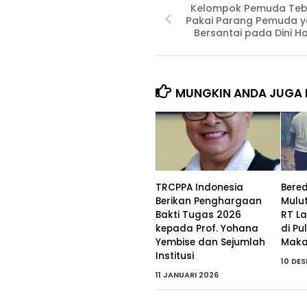
Kelompok Pemuda Te
Pakai Parang Pemuda 
Bersantai pada Dini Ha
MUNGKIN ANDA JUGA 
TRCPPA Indonesia
Bere
Berikan Penghargaan
Mulu
Bakti Tugas 2026
RT L
kepada Prof. Yohana
di P
Yembise dan Sejumlah
Maka
Institusi
10 DE
11 JANUARI 2026