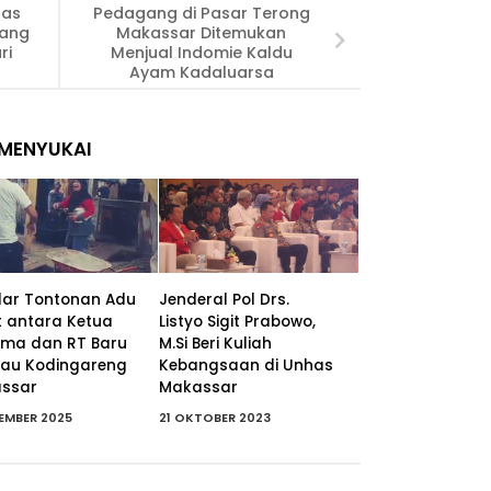
bas
Pedagang di Pasar Terong
yang
Makassar Ditemukan
ri
Menjual Indomie Kaldu
Ayam Kadaluarsa
MENYUKAI
dar Tontonan Adu
Jenderal Pol Drs.
t antara Ketua
Listyo Sigit Prabowo,
ama dan RT Baru
M.Si Beri Kuliah
ulau Kodingareng
Kebangsaan di Unhas
ssar
Makassar
SEMBER 2025
21 OKTOBER 2023