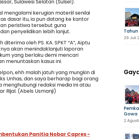
sar, Sulawesi Selatan (Sulsel).
jal mengalami kerugian materiil senilai
as dasar itu, ia pun datang ke kantor
kan peristiwa tersebut guna
 penyelidikan lebih lanjut.
Tahun
29 Juli
 diterima oleh PS. KA. SPKT “A”, Aiptu
tnya akan menindaklanjuti laporan
ukum yang berlaku demi mencari
n menuntaskan kasus ini.
Gaya
pon, ehh malah jatuh yang mungkin di
eks Unhas, dan saya berharap bagi orang
 menghubungi redaksi media ini atau
 Rijal. (Abels Usmanji)
Pemka
Gowa 
2 Agust
bentukan Panitia Nobar Capres -