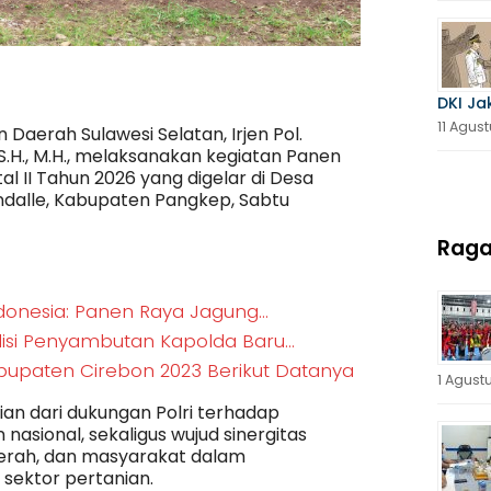
k Kuartal II Tahun 2026, Kapolda Sulsel
n Pangan Nasional di Pangkep
DKI Ja
11 Agus
n Daerah Sulawesi Selatan, Irjen Pol.
S.H., M.H., melaksanakan kegiatan Panen
l II Tahun 2026 yang digelar di Desa
alle, Kabupaten Pangkep, Sabtu
Rag
donesia: Panen Raya Jagung…
adisi Penyambutan Kapolda Baru…
Kabupaten Cirebon 2023 Berikut Datanya
1 Agust
ian dari dukungan Polri terhadap
asional, sekaligus wujud sinergitas
aerah, dan masyarakat dalam
 sektor pertanian.