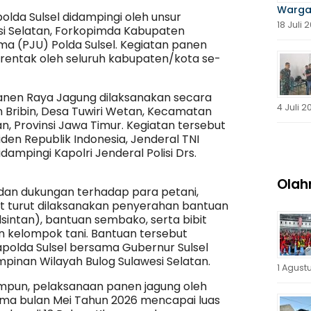
Warga
lda Sulsel didampingi oleh unsur
18 Juli 
si Selatan, Forkopimda Kabupaten
ma (PJU) Polda Sulsel. Kegiatan panen
 serentak oleh seluruh kabupaten/kota se-
Panen Raya Jagung dilaksanakan secara
4 Juli 2
un Bribin, Desa Tuwiri Wetan, Kecamatan
, Provinsi Jawa Timur. Kegiatan tersebut
iden Republik Indonesia, Jenderal TNI
dampingi Kapolri Jenderal Polisi Drs.
Olah
dan dukungan terhadap para petani,
 turut dilaksanakan penyerahan bantuan
lsintan), bantuan sembako, serta bibit
 kelompok tani. Bantuan tersebut
apolda Sulsel bersama Gubernur Sulsel
mpinan Wilayah Bulog Sulawesi Selatan.
1 Agust
impun, pelaksanaan panen jagung oleh
lama bulan Mei Tahun 2026 mencapai luas