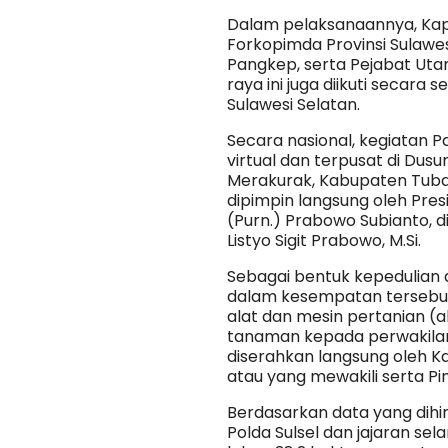
Dalam pelaksanaannya, Kapo
Forkopimda Provinsi Sulawe
Pangkep, serta Pejabat Uta
raya ini juga diikuti secara
Sulawesi Selatan.
Secara nasional, kegiatan 
virtual dan terpusat di Dus
Merakurak, Kabupaten Tuban
dipimpin langsung oleh Pres
(Purn.) Prabowo Subianto, di
Listyo Sigit Prabowo, M.Si.
Sebagai bentuk kepedulian 
dalam kesempatan tersebut
alat dan mesin pertanian (a
tanaman kepada perwakilan
diserahkan langsung oleh K
atau yang mewakili serta Pi
Berdasarkan data yang dih
Polda Sulsel dan jajaran se