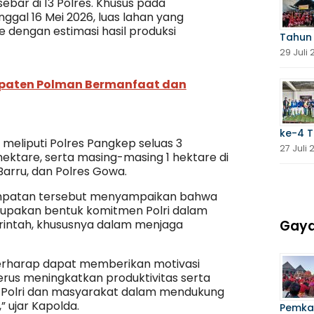
ebar di 13 Polres. Khusus pada
ggal 16 Mei 2026, luas lahan yang
 dengan estimasi hasil produksi
Tahun
29 Juli
upaten Polman Bermanfaat dan
ke-4 
 meliputi Polres Pangkep seluas 3
27 Juli
hektare, serta masing-masing 1 hektare di
Barru, dan Polres Gowa.
empatan tersebut menyampaikan bahwa
rupakan bentuk komitmen Polri dalam
Gaya
ntah, khususnya dalam menjaga
 berharap dapat memberikan motivasi
erus meningkatkan produktivitas serta
 Polri dan masyarakat dalam mendukung
 ujar Kapolda.
Pemka