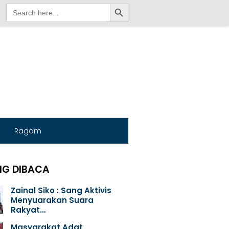
Search Button
Search
for:
Ragam
NG DIBACA
Zainal Siko : Sang Aktivis
Menyuarakan Suara
Rakyat…
Masyarakat Adat