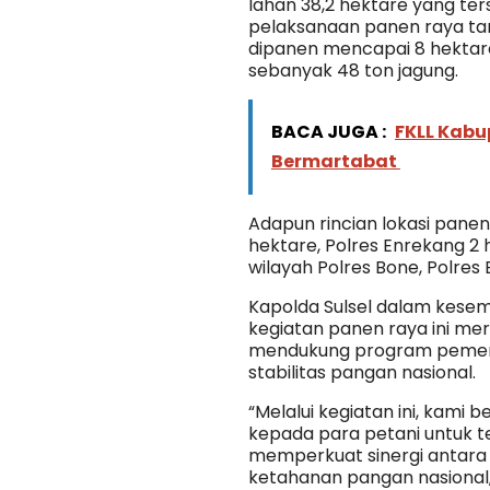
lahan 38,2 hektare yang ters
pelaksanaan panen raya tan
dipanen mencapai 8 hektare
sebanyak 48 ton jagung.
BACA JUGA :
FKLL Kab
Bermartabat
Adapun rincian lokasi panen
hektare, Polres Enrekang 2 
wilayah Polres Bone, Polres 
Kapolda Sulsel dalam kes
kegiatan panen raya ini me
mendukung program pemeri
stabilitas pangan nasional.
“Melalui kegiatan ini, kami
kepada para petani untuk t
memperkuat sinergi antara
ketahanan pangan nasional,”