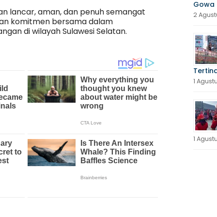
Gowa 
an lancar, aman, dan penuh semangat
2 Agust
an komitmen bersama dalam
gan di wilayah Sulawesi Selatan.
Tertin
1 Agust
1 Agust