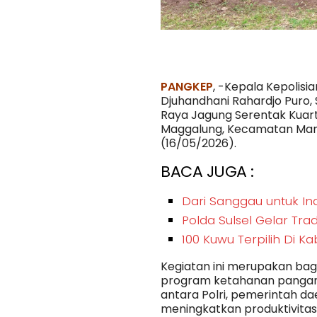
Panen Raya Jagung Serenta
Dorong Ketahana
PANGKEP
, -Kepala Kepolisia
Djuhandhani Rahardjo Puro, 
Raya Jagung Serentak Kuarta
Maggalung, Kecamatan Mand
(16/05/2026).
BACA JUGA :
Dari Sanggau untuk In
Polda Sulsel Gelar Tr
100 Kuwu Terpilih Di 
Kegiatan ini merupakan bag
program ketahanan pangan n
antara Polri, pemerintah d
meningkatkan produktivitas