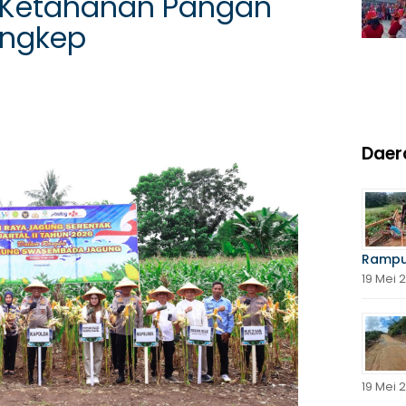
g Ketahanan Pangan
angkep
Daer
Rampu
19 Mei 
19 Mei 