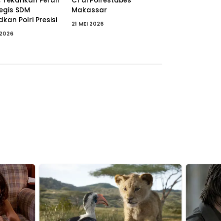
, Tekankan Peran
C1 di Polrestabes
tegis SDM
Makassar
kan Polri Presisi
21 MEI 2026
 2026