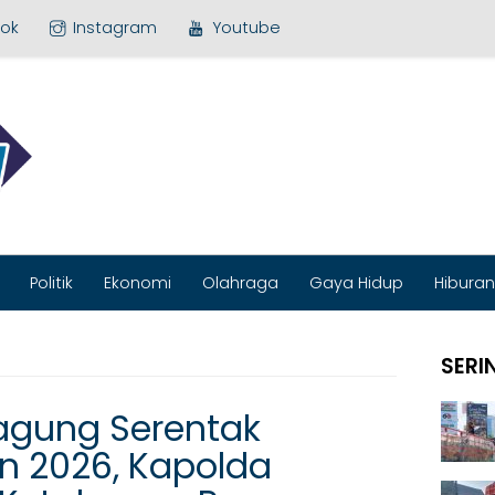
ok
Instagram
Youtube
MEDIA BARU
Politik
Ekonomi
Olahraga
Gaya Hidup
Hiburan
SERI
agung Serentak
un 2026, Kapolda