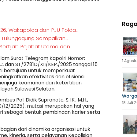
Rag
2026, Wakapolda dan PJU Polda…
res Tulungagung Sampaikan…
 Sertijab Pejabat Utama dan…
alam Surat Telegram Kapolri Nomor:
1 Agust
C, dan ST/2781D/XII/KEP./2025 tanggal 15
ni bertujuan untuk memperkuat
ingkatkan efektivitas dan efisiensi
menjaga keamanan dan ketertiban
layah Sulawesi Selatan.
Warga
bes Pol. Didik Supranoto, S.I.K., M.H.,
18 Juli 
/12/2025), mutasi merupakan hal yang
ri sebagai bentuk pembinaan karier serta
bagian dari dinamika organisasi untuk
e, kinerja, serta pelayanan Kepolisian