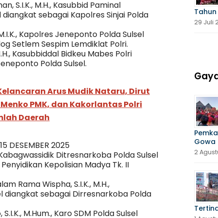
, S.I.K., M.H., Kasubbid Paminal
Tahun
diangkat sebagai Kapolres Sinjai Polda
29 Juli
, M.I.K., Kapolres Jeneponto Polda Sulsel
og Setlem Sespim Lemdiklat Polri.
 M.H., Kasubbiddal Bidkeu Mabes Polri
eneponto Polda Sulsel.
Gaya
Kelancaran Arus Mudik Nataru, Dirut
 Menko PMK, dan Kakorlantas Polri
umlah Daerah
Pemka
Gowa 
 15 DESEMBER 2025
2 Agust
., Kabagwassidik Ditresnarkoba Polda Sulsel
enyidikan Kepolisian Madya Tk. II
am Rama Wispha, S.I.K., M.H.,
l diangkat sebagai Dirresnarkoba Polda
Tertin
 S.I.K., M.Hum., Karo SDM Polda Sulsel