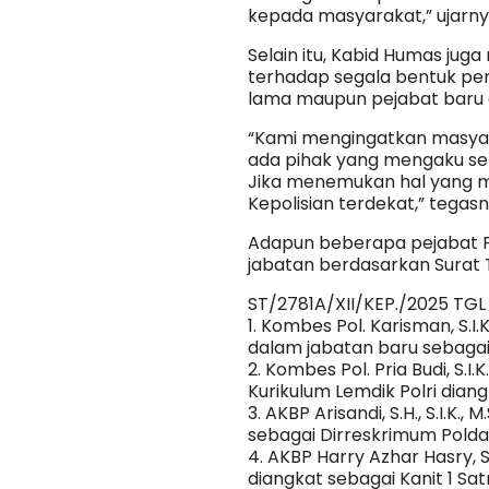
kepada masyarakat,” ujarny
Selain itu, Kabid Humas j
terhadap segala bentuk p
lama maupun pejabat baru di
“Kami mengingatkan masyar
ada pihak yang mengaku seb
Jika menemukan hal yang m
Kepolisian terdekat,” tegasn
Adapun beberapa pejabat Po
jabatan berdasarkan Surat T
ST/2781A/XII/KEP./2025 TGL
1. Kombes Pol. Karisman, S.I.K
dalam jabatan baru sebaga
2. Kombes Pol. Pria Budi, S.I.
Kurikulum Lemdik Polri diang
3. AKBP Arisandi, S.H., S.I.K.,
sebagai Dirreskrimum Polda
4. AKBP Harry Azhar Hasry, S.I
diangkat sebagai Kanit 1 Sa