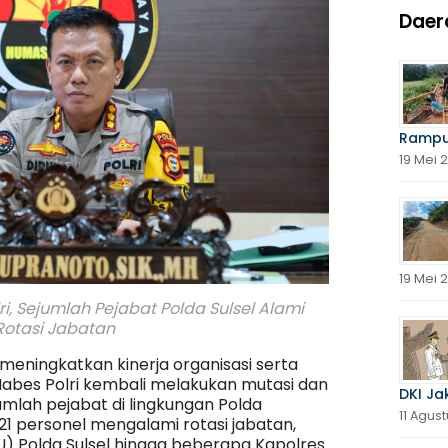
Daer
Rampu
19 Mei 
19 Mei 
ri, Sejumlah Pejabat Polda Sulsel Alami
Rotasi Jabatan
meningkatkan kinerja organisasi serta
 Mabes Polri kembali melakukan mutasi dan
DKI Ja
umlah pejabat di lingkungan Polda
11 Agus
21 personel mengalami rotasi jabatan,
U) Polda Sulsel hingga beberapa Kapolres