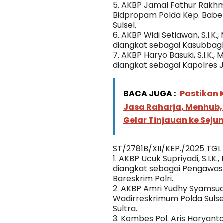
5. AKBP Jamal Fathur Rakhman
Bidpropam Polda Kep. Babel 
Sulsel.
6. AKBP Widi Setiawan, S.I.K.
diangkat sebagai Kasubbagl
7. AKBP Haryo Basuki, S.I.K.,
diangkat sebagai Kapolres J
BACA JUGA :
Pastikan 
Jasa Raharja, Menhub,
Gelar Tinjauan ke Sej
ST/2781B/XII/KEP./2025 TGL
1. AKBP Ucuk Supriyadi, S.I.K
diangkat sebagai Pengawas P
Bareskrim Polri.
2. AKBP Amri Yudhy Syamsual
Wadirreskrimum Polda Sulse
Sultra.
3. Kombes Pol. Aris Haryanto,