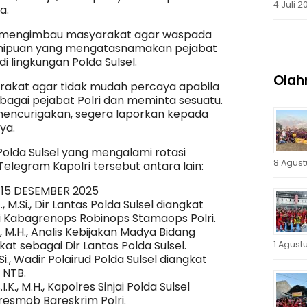
4 Juli 2
a.
uga mengimbau masyarakat agar waspada
enipuan yang mengatasnamakan pejabat
 lingkungan Polda Sulsel.
Olah
akat agar tidak mudah percaya apabila
agai pejabat Polri dan meminta sesuatu.
encurigakan, segera laporkan kepada
ya.
lda Sulsel yang mengalami rotasi
8 Agust
elegram Kapolri tersebut antara lain:
 15 DESEMBER 2025
., M.Si., Dir Lantas Polda Sulsel diangkat
i Kabagrenops Robinops Stamaops Polri.
K., M.H., Analis Kebijakan Madya Bidang
kat sebagai Dir Lantas Polda Sulsel.
1 Agust
 M.Si., Wadir Polairud Polda Sulsel diangkat
 NTB.
.K., M.H., Kapolres Sinjai Polda Sulsel
tresmob Bareskrim Polri.