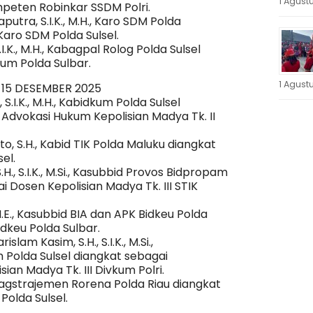
1 Agust
peten Robinkar SSDM Polri.
putra, S.I.K., M.H., Karo SDM Polda
aro SDM Polda Sulsel.
.K., M.H., Kabagpal Rolog Polda Sulsel
um Polda Sulbar.
1 Agust
L 15 DESEMBER 2025
S.I.K., M.H., Kabidkum Polda Sulsel
 Advokasi Hukum Kepolisian Madya Tk. II
o, S.H., Kabid TIK Polda Maluku diangkat
el.
., S.I.K., M.Si., Kasubbid Provos Bidpropam
i Dosen Kepolisian Madya Tk. III STIK
 M.E., Kasubbid BIA dan APK Bidkeu Polda
idkeu Polda Sulbar.
am Kasim, S.H., S.I.K., M.Si.,
 Polda Sulsel diangkat sebagai
an Madya Tk. III Divkum Polri.
 Kabagstrajemen Rorena Polda Riau diangkat
Polda Sulsel.