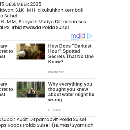
 15 DESEMBER 2025
wan, S.I.K., M.H., dikukuhkan kembali
 Sulsel.
.H., M.M., Penyidik Madya Ditreskrimsus
 PS. Irbid Itwasda Polda Sulsel.
 Kasubdit Audit Ditpamobvit Polda Sulsel
ps Roops Polda Sulsel. (Humas/Syamsiah