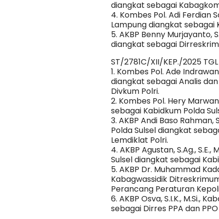
diangkat sebagai Kabagkom
4. Kombes Pol. Adi Ferdian Sa
Lampung diangkat sebagai K
5. AKBP Benny Murjayanto, S.I
diangkat sebagai Dirreskrim
ST/2781C/XII/KEP./2025 TG
1. Kombes Pol. Ade Indrawan, 
diangkat sebagai Analis dan
Divkum Polri.
2. Kombes Pol. Hery Marwant
sebagai Kabidkum Polda Suls
3. AKBP Andi Baso Rahman, S.H
Polda Sulsel diangkat sebaga
Lemdiklat Polri.
4. AKBP Agustan, S.Ag., S.E.,
Sulsel diangkat sebagai Kab
5. AKBP Dr. Muhammad Kadarisl
Kabagwassidik Ditreskrimum
Perancang Peraturan Kepolisi
6. AKBP Osva, S.I.K., M.Si.,
sebagai Dirres PPA dan PPO 