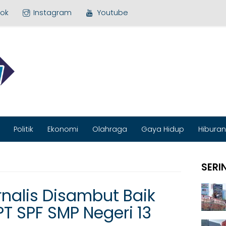
ok
Instagram
Youtube
MEDIA BARU
Politik
Ekonomi
Olahraga
Gaya Hidup
Hiburan
SERI
nalis Disambut Baik
PT SPF SMP Negeri 13