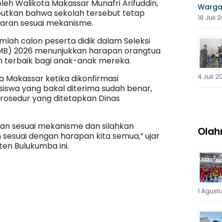
oleh Walikota Makassar Munafri Arifuddin,
Warga
butkan bahwa sekolah tersebut tetap
18 Juli 
taran sesuai mekanisme.
mlah calon peserta didik dalam Seleksi
MB) 2026 menunjukkan harapan orangtua
 terbaik bagi anak-anak mereka.
4 Juli 2
a Makassar ketika dikonfirmasi
iswa yang bakal diterima sudah benar,
prosedur yang ditetapkan Dinas
taran sesuai mekanisme dan silahkan
Olah
sesuai dengan harapan kita semua,” ujar
en Bulukumba ini.
1 Agust