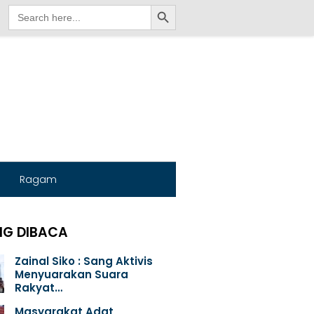
Search Button
Search
for:
Ragam
NG DIBACA
Zainal Siko : Sang Aktivis
Menyuarakan Suara
Rakyat…
Masyarakat Adat