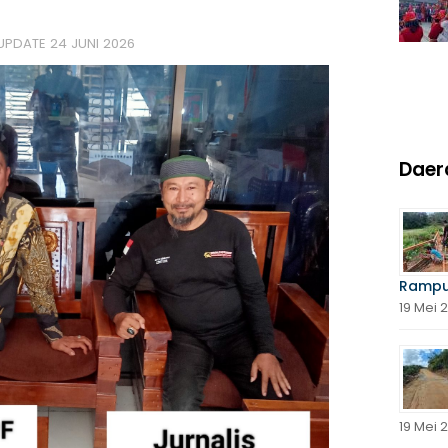
 UPDATE
24 JUNI 2026
Daer
Rampu
19 Mei 
19 Mei 