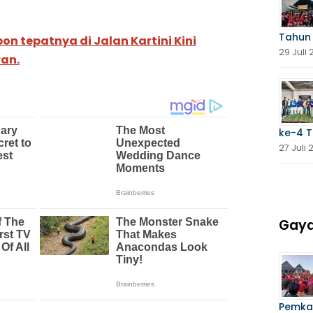
Tahun
on tepatnya di Jalan Kartini Kini
29 Juli
ran.
ke-4 
27 Juli
Gaya
Pemka