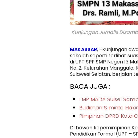
Kunjungan Jurnalis Disambu
MAKASSAR
, –Kunjungan awa
sekolah seperti terlihat sua
di UPT SPF SMP Negeri 13 Ma
No. 2, Kelurahan Manggala,
Sulawesi Selatan, berjalan t
BACA JUGA :
LMP MADA Sulsel Samb
Budiman S minta Haki
Pimpinan DPRD Kota C
Di bawah kepemimpinan Kep
Pendidikan Formal (UPT – SP