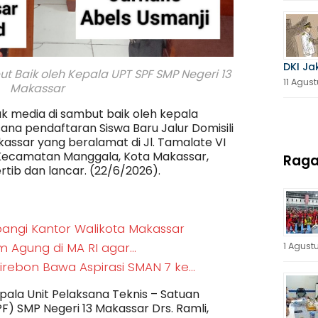
DKI Ja
t Baik oleh Kepala UPT SPF SMP Negeri 13
11 Agus
Makassar
k media di sambut baik oleh kepala
sana pendaftaran Siswa Baru Jalur Domisili
kassar yang beralamat di Jl. Tamalate VI
 Kecamatan Manggala, Kota Makassar,
Rag
ertib dan lancar. (22/6/2026).
angi Kantor Walikota Makassar
m Agung di MA RI agar…
1 Agust
irebon Bawa Aspirasi SMAN 7 ke…
ala Unit Pelaksana Teknis – Satuan
F) SMP Negeri 13 Makassar Drs. Ramli,