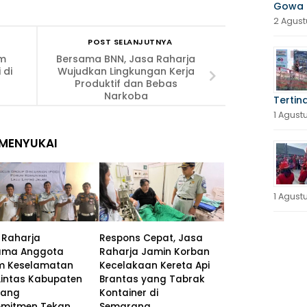
Gowa 
2 Agust
POST SELANJUTNYA
m
Bersama BNN, Jasa Raharja
 di
Wujudkan Lingkungan Kerja
Produktif dan Bebas
Narkoba
Tertin
1 Agust
MENYUKAI
1 Agust
 Raharja
Respons Cepat, Jasa
ama Anggota
Raharja Jamin Korban
m Keselamatan
Kecelakaan Kereta Api
Lintas Kabupaten
Brantas yang Tabrak
kang
Kontainer di
omitmen Tekan
Semarang