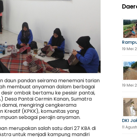
Daer
Rampu
19 Mei 
n daun pandan seirama menemani tarian
19 Mei 
ngah membuat anyaman dalam berbagai
, desir ombak bertamu ke pesisir pantai,
A) Desa Pantai Cermin Kanan, Sumatra
 damai, mengiringi cengkerama
Kreatif (KPKK), komunitas yang
mpuan sebagai perajin anyaman.
DKI Ja
11 Agus
an merupakan salah satu dari 27 KBA di
Astra untuk menjadi kampung mandiri