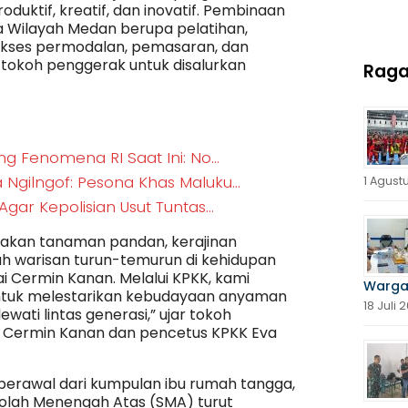
uktif, kreatif, dan inovatif. Pembinaan
ra Wilayah Medan berupa pelatihan,
kses permodalan, pemasaran, dan
tokoh penggerak untuk disalurkan
Rag
g Fenomena RI Saat Ini: No…
 Ngilngof: Pesona Khas Maluku…
1 Agust
Agar Kepolisian Usut Tuntas…
 akan tanaman pandan, kerajinan
 warisan turun-temurun di kehidupan
 Cermin Kanan. Melalui KPKK, kami
Warga
ntuk melestarikan kebudayaan anyaman
18 Juli 
wati lintas generasi,” ujar tokoh
 Cermin Kanan dan pencetus KPKK Eva
, berawal dari kumpulan ibu rumah tangga,
ekolah Menengah Atas (SMA) turut