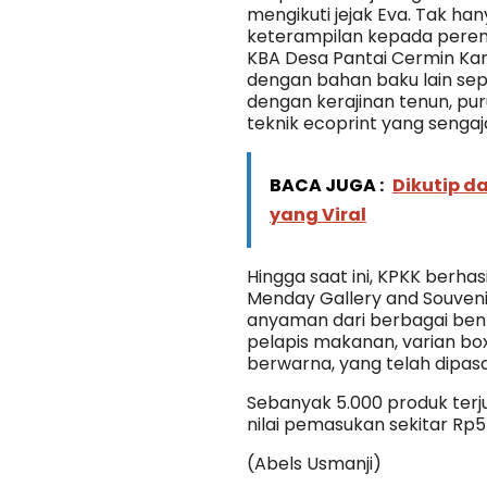
mengikuti jejak Eva. Tak ha
keterampilan kepada perem
KBA Desa Pantai Cermin K
dengan bahan baku lain se
dengan kerajinan tenun, pur
teknik ecoprint yang sengaj
BACA JUGA :
Dikutip d
yang Viral
Hingga saat ini, KPKK berh
Menday Gallery and Souveni
anyaman dari berbagai bentu
pelapis makanan, varian box
berwarna, yang telah dipas
Sebanyak 5.000 produk terju
nilai pemasukan sekitar Rp55
(Abels Usmanji)