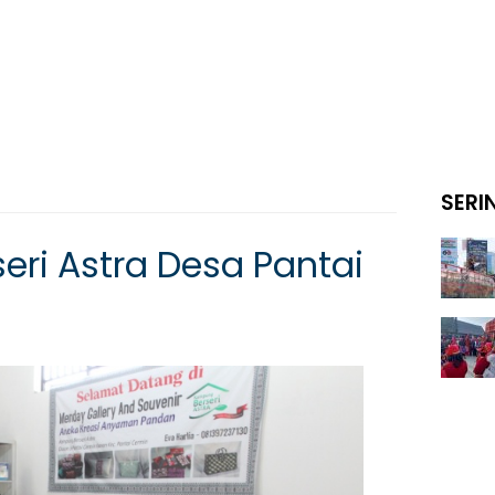
SERI
ri Astra Desa Pantai
n