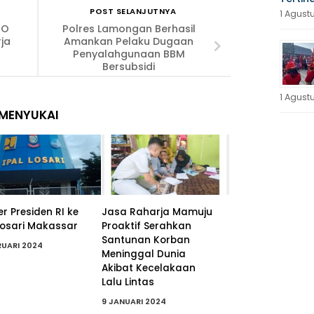
POST SELANJUTNYA
1 Agust
PO
Polres Lamongan Berhasil
rja
Amankan Pelaku Dugaan
Penyalahgunaan BBM
Bersubsidi
1 Agust
MENYUKAI
r Presiden RI ke
Jasa Raharja Mamuju
 Losari Makassar
Proaktif Serahkan
Santunan Korban
RUARI 2024
Meninggal Dunia
Akibat Kecelakaan
Lalu Lintas
9 JANUARI 2024