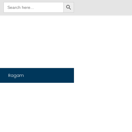
Search Button
Search
for:
Ragam