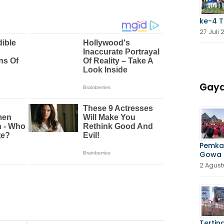
ke-4 
27 Juli
Gaya
Pemka
Gowa 
2 Agust
Tertin