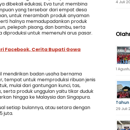
4 Juli 2
nya dibekali edukasi, Eva turut membina
puan yang tersebar dari empat desa
anan, untuk merambah produk anyaman
perti halnya memadupadankan produk
un, pelepah pisang, dan bambu, serta
a diproduksi untuk memenuhi arus pasar.
Olah
ari Facebook, Cerita Bupati Gowa
1 Agust
asil mendirikan badan usaha bernama
r, tempat untuk memproduksi ribuan jenis
k, mulai dari gantungan kunci, tas,
, serta produk unggulan yaitu tikar duduk
arkan hingga ke Malaysia dan Singapura.
Tahun
al setiap bulannya, atau setara dengan
29 Juli
 juta.