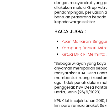
dengan masyarakat yang prod
dilakukan melalui Grup Ast
pendampingan, perluasan a
bantuan prasarana kepada 
kepada warga sekitar.
BACA JUGA :
Puan Maharani Singgun
Kampung Berseri Astra
Ketua DPR RI Meminta 
“Sebagai wilayah yang kaya
anyaman merupakan sebuah
masyarakat KBA Desa Pantai
membentuk ruang kreasi u
agar tidak punah dalam mele
penggerak KBA Desa Pantai
Harlia, Senin (26/6/2023).
KPKK lahir sejak tahun 2010
kini para remaja tingkat S