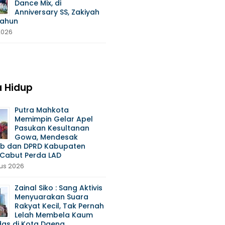
Dance Mix, di
Anniversary SS, Zakiyah
Tahun
 2026
 Hidup
Putra Mahkota
Memimpin Gelar Apel
Pasukan Kesultanan
Gowa, Mendesak
b dan DPRD Kabupaten
Cabut Perda LAD
us 2026
Zainal Siko : Sang Aktivis
Menyuarakan Suara
Rakyat Kecil, Tak Pernah
Lelah Membela Kaum
das di Kota Daeng