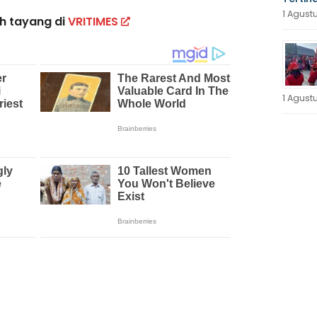
1 Agust
ah tayang di
VRITIMES
1 Agust