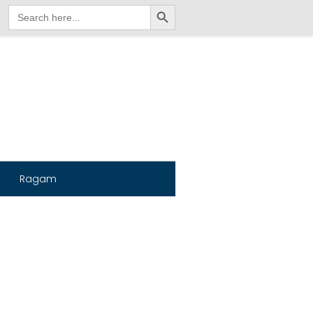
Search Button
Search
for:
Ragam