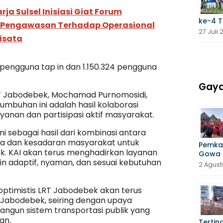
ja Sulsel Inisiasi Giat Forum
ke-4 
s Pengawasan Terhadap Operasional
27 Juli
wisata
2 pengguna tap in dan 1.150.324 pengguna
Gaya
RT Jabodebek, Mochamad Purnomosidi,
buhan ini adalah hasil kolaborasi
anan dan partisipasi aktif masyarakat.
ni sebagai hasil dari kombinasi antara
aga dan kesadaran masyarakat untuk
Pemka
lik. KAI akan terus menghadirkan layanan
Gowa 
n adaptif, nyaman, dan sesuai kebutuhan
2 Agust
optimistis LRT Jabodebek akan terus
 Jabodebek, seiring dengan upaya
ngun sistem transportasi publik yang
an.
Tertin