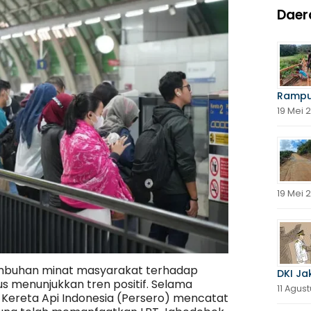
Daer
Rampu
19 Mei 
19 Mei 
tumbuhan minat masyarakat terhadap
DKI Ja
s menunjukkan tren positif. Selama
11 Agus
T Kereta Api Indonesia (Persero) mencatat