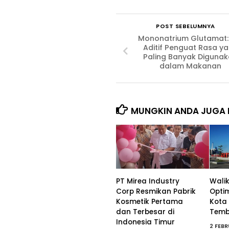
POST SEBELUMNYA
Mononatrium Glutamat:
Aditif Penguat Rasa y
Paling Banyak Diguna
dalam Makanan
MUNGKIN ANDA JUGA 
PT Mirea Industry
Wali
Corp Resmikan Pabrik
Opti
Kosmetik Pertama
Kota
dan Terbesar di
Tembu
Indonesia Timur
2 FEB