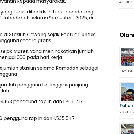
layanan kepada masyarakat.
4 Juli 2
i yang terus dihadirkan turut mendorong
Jabodebek selama Semester I 2025, di
 di Stasiun Cawang sejak Februari untuk
Olah
ngguna secara gratis.
sejak Maret, yang meningkatkan jumlah
menjadi 366 pada hari kerja
i sejumlah stasiun selama Ramadan sebagai
1 Agust
engguna
 jumlah pengguna tertinggi sepanjang
lah:
994.163 pengguna tap in dan 1.805.717
Tahun
29 Juli
886 pengguna tap in dan 1.535.547