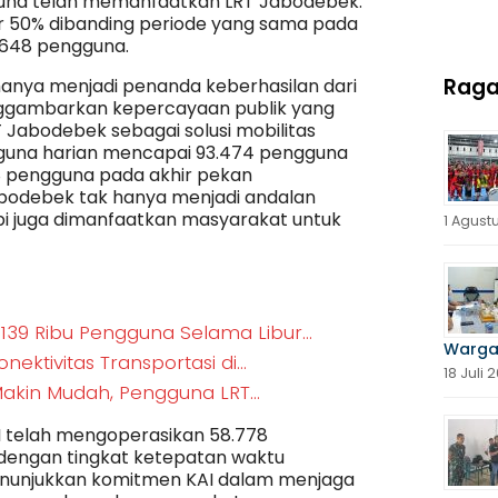
una telah memanfaatkan LRT Jabodebek.
ar 50% dibanding periode yang sama pada
.648 pengguna.
Rag
k hanya menjadi penanda keberhasilan dari
enggambarkan kepercayaan publik yang
 Jabodebek sebagai solusi mobilitas
guna harian mencapai 93.474 pengguna
08 pengguna pada akhir pekan
bodebek tak hanya menjadi andalan
api juga dimanfaatkan masyarakat untuk
1 Agust
139 Ribu Pengguna Selama Libur…
Warga
nektivitas Transportasi di…
18 Juli 
Makin Mudah, Pengguna LRT…
I telah mengoperasikan 58.778
 dengan tingkat ketepatan waktu
menunjukkan komitmen KAI dalam menjaga