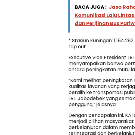
BACA JUGA :
Jasa Rahar
Komunikasi Lalu Linta
dan Perijinan Bus Pari
* Stasiun Kuningan: 1.184.28
tap out
Executive Vice President L
menyampaikan bahwa pertum
antara peningkatan mutu lay
“Kami melihat peningkatan i
kualitas layanan yang terj
beralih ke transportasi pub
LRT Jabodebek yang semaki
pengguna,” jelasnya.
Dengan pencapaian ini, KAI 
menjadi pilihan masyarakat
berkelanjutan dalam memba
terintegrasi dan berkelanjut