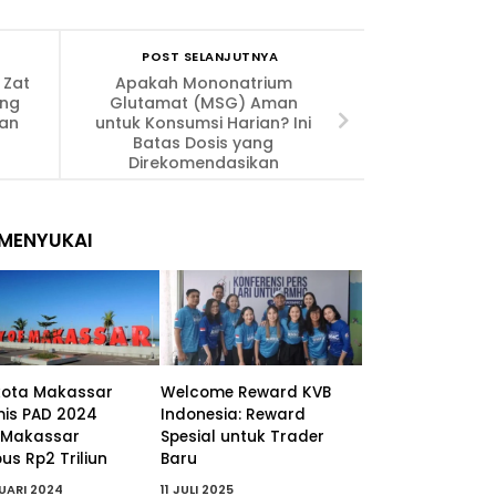
POST SELANJUTNYA
 Zat
Apakah Mononatrium
ang
Glutamat (MSG) Aman
kan
untuk Konsumsi Harian? Ini
Batas Dosis yang
Direkomendasikan
MENYUKAI
kota Makassar
Welcome Reward KVB
mis PAD 2024
Indonesia: Reward
 Makassar
Spesial untuk Trader
s Rp2 Triliun
Baru
RUARI 2024
11 JULI 2025