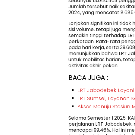
sebanyak 13.040.403 pengg
Jumlah tersebut naik sekit
2024, yang mencatat 8.685
Lonjakan signifikan ini tida
sisi volume, tetapi juga m
semakin tinggi terhadap LRT
perkotaan. Rata-rata peng
pada hari kerja, serta 39.6
menunjukkan bahwa LRT Ja
untuk mobilitas harian, tet
aktivitas akhir pekan.
BACA JUGA :
LRT Jabodebek Layani 
LRT Sumsel, Layanan Ko
Akses Menuju Stasiun 
Selama Semester I 2025, KA
perjalanan LRT Jabodebek,
mencapai 99,46%. Hal ini 