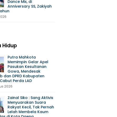
Dance Mix, di
Anniversary SS, Zakiyah
Tahun
 2026
 Hidup
Putra Mahkota
Memimpin Gelar Apel
Pasukan Kesultanan
Gowa, Mendesak
b dan DPRD Kabupaten
Cabut Perda LAD
us 2026
Zainal Siko : Sang Aktivis
Menyuarakan Suara
Rakyat Kecil, Tak Pernah
Lelah Membela Kaum
das di Kota Daeng