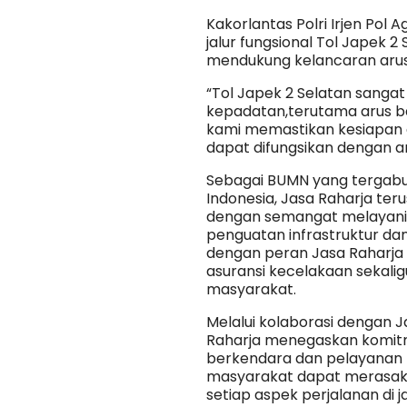
Kakorlantas Polri Irjen Po
jalur fungsional Tol Japek 
mendukung kelancaran arus l
“Tol Japek 2 Selatan sanga
kepadatan,terutama arus bal
kami memastikan kesiapan d
dapat difungsikan dengan a
Sebagai BUMN yang tergab
Indonesia, Jasa Raharja ter
dengan semangat melayani 
penguatan infrastruktur dan r
dengan peran Jasa Raharja
asuransi kecelakaan sekali
masyarakat.
Melalui kolaborasi dengan J
Raharja menegaskan komi
berkendara dan pelayanan p
masyarakat dapat merasak
setiap aspek perjalanan di ja