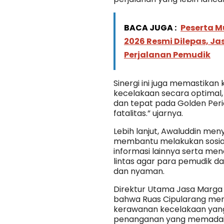
BACA JUGA :
Peserta M
2026 Resmi Dilepas, Ja
Perjalanan Pemudik
Sinergi ini juga memastika
kecelakaan secara optimal,
dan tepat pada Golden Per
fatalitas.” ujarnya.
Lebih lanjut, Awaluddin me
membantu melakukan sosial
informasi lainnya serta men
lintas agar para pemudik 
dan nyaman.
Direktur Utama Jasa Marga
bahwa Ruas Cipularang mer
kerawanan kecelakaan yang
penanganan yang memadai