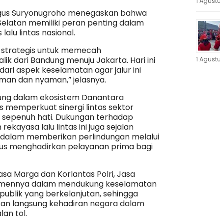
1 Agust
l Agus Suryonugroho menegaskan bahwa
2 Selatan memiliki peran penting dalam
alu lintas nasional.
t strategis untuk memecah
ik dari Bandung menuju Jakarta. Hari ini
1 Agust
ari aspek keselamatan agar jalur ini
man dan nyaman,” jelasnya.
ung dalam ekosistem Danantara
us memperkuat sinergi lintas sektor
sepenuh hati. Dukungan terhadap
ekayasa lalu lintas ini juga sejalan
 dalam memberikan perlindungan melalui
gus menghadirkan pelayanan prima bagi
asa Marga dan Korlantas Polri, Jasa
tmennya dalam mendukung keselamatan
ublik yang berkelanjutan, sehingga
an langsung kehadiran negara dalam
lan tol.