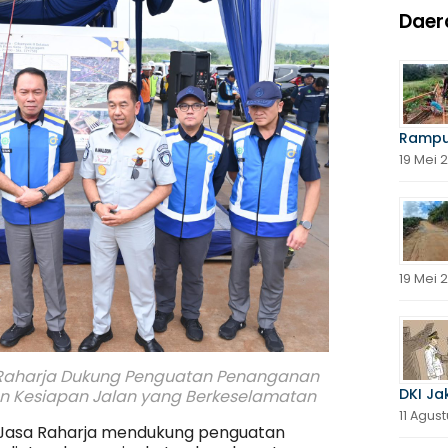
Daer
Rampu
19 Mei 
19 Mei 
sa Raharja Dukung Penguatan Penanganan
DKI Ja
an Kesiapan Jalan yang Berkeselamatan
11 Agus
 – Jasa Raharja mendukung penguatan