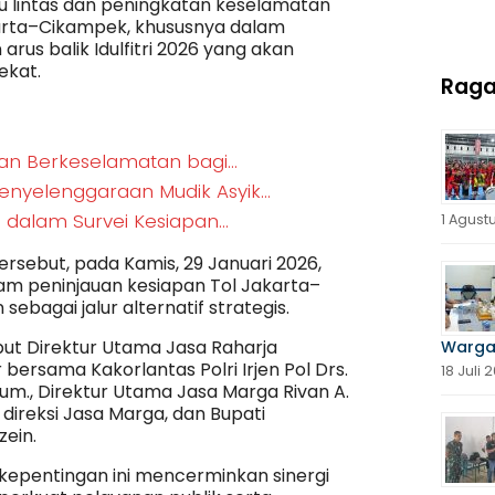
u lintas dan peningkatan keselamatan
karta–Cikampek, khususnya dalam
rus balik Idulfitri 2026 yang akan
ekat.
Rag
an Berkeselamatan bagi…
nyelenggaraan Mudik Asyik…
a dalam Survei Kesiapan…
1 Agust
rsebut, pada Kamis, 29 Januari 2026,
lam peninjauan kesiapan Tol Jakarta–
ebagai jalur alternatif strategis.
but Direktur Utama Jasa Raharja
Warga
ersama Kakorlantas Polri Irjen Pol Drs.
18 Juli 
Hum., Direktur Utama Jasa Marga Rivan A.
direksi Jasa Marga, dan Bupati
zein.
kepentingan ini mencerminkan sinergi