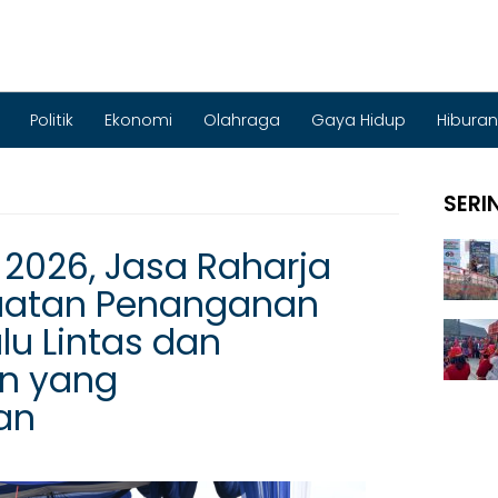
Politik
Ekonomi
Olahraga
Gaya Hidup
Hiburan
SERI
ri 2026, Jasa Raharja
uatan Penanganan
lu Lintas dan
an yang
an