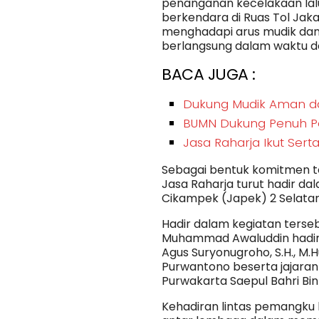
penanganan kecelakaan lal
berkendara di Ruas Tol Ja
menghadapi arus mudik dan a
berlangsung dalam waktu d
BACA JUGA :
Dukung Mudik Aman d
BUMN Dukung Penuh Pe
Jasa Raharja Ikut Sert
Sebagai bentuk komitmen te
Jasa Raharja turut hadir da
Cikampek (Japek) 2 Selatan s
Hadir dalam kegiatan terse
Muhammad Awaluddin hadir b
Agus Suryonugroho, S.H., M.
Purwantono beserta jajaran 
Purwakarta Saepul Bahri Bin
Kehadiran lintas pemangku 