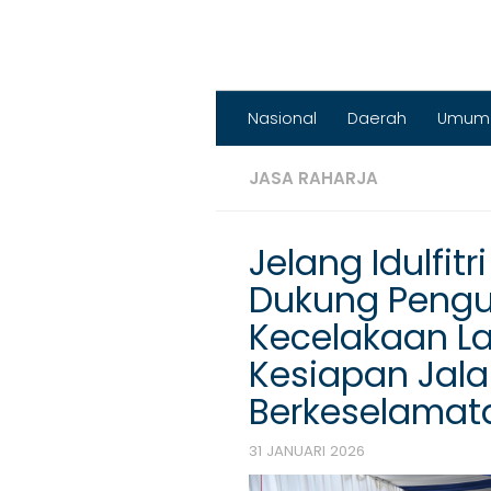
Nasional
Daerah
Umum
JASA RAHARJA
Jelang Idulfit
Dukung Peng
Kecelakaan La
Kesiapan Jal
Berkeselamat
31 JANUARI 2026