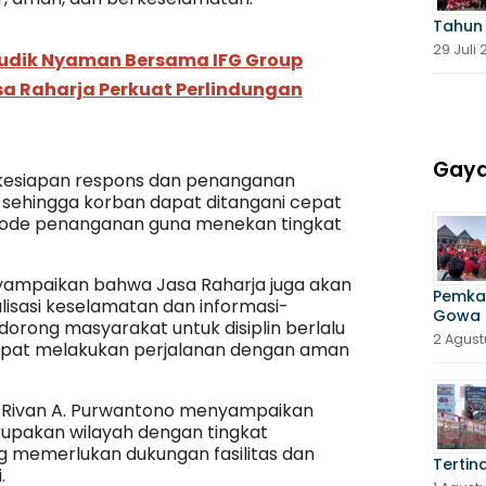
Tahun
29 Juli
udik Nyaman Bersama IFG Group
sa Raharja Perkuat Perlindungan
Gaya
n kesiapan respons dan penanganan
 sehingga korban dapat ditangani cepat
iode penanganan guna menekan tingkat
nyampaikan bahwa Jasa Raharja juga akan
Pemka
isasi keselamatan dan informasi-
Gowa 
dorong masyarakat untuk disiplin berlalu
2 Agust
dapat melakukan perjalanan dengan aman
 Rivan A. Purwantono menyampaikan
upakan wilayah dengan tingkat
 memerlukan dukungan fasilitas dan
Tertin
.