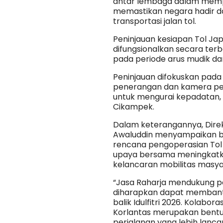
antar lembaga dalam mempe
memastikan negara hadir 
transportasi jalan tol.
Peninjauan kesiapan Tol Ja
difungsionalkan secara terba
pada periode arus mudik dan a
Peninjauan difokuskan pada k
penerangan dan kamera pem
untuk mengurai kepadatan, 
Cikampek.
Dalam keterangannya, Dir
Awaluddin menyampaikan 
rencana pengoperasian Tol 
upaya bersama meningkatk
kelancaran mobilitas masya
“Jasa Raharja mendukung p
diharapkan dapat membant
balik Idulfitri 2026. Kolabor
Korlantas merupakan bent
perjalanan yang lebih lanc