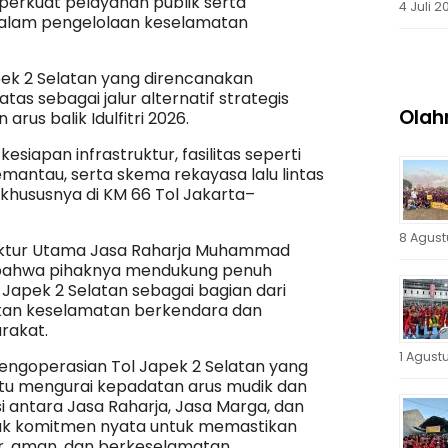
rkuat pelayanan publik serta
4 Juli 2
dalam pengelolaan keselamatan
pek 2 Selatan yang direncanakan
tas sebagai jalur alternatif strategis
Olah
rus balik Idulfitri 2026.
esiapan infrastruktur, fasilitas seperti
antau, serta skema rekayasa lalu lintas
khususnya di KM 66 Tol Jakarta–
8 Agust
ektur Utama Jasa Raharja Muhammad
bahwa pihaknya mendukung penuh
Japek 2 Selatan sebagai bagian dari
an keselamatan berkendara dan
rakat.
1 Agust
engoperasian Tol Japek 2 Selatan yang
u mengurai kepadatan arus mudik dan
asi antara Jasa Raharja, Jasa Marga, dan
uk komitmen nyata untuk memastikan
ar, aman, dan berkeselamatan.