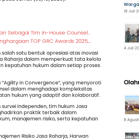
Warga
18 Juli 
kan Sebagai Tim In-House Counsel…
Penghargaan TOP GRC Awards 2025,…
4 Juli 2
alah satu bentuk apresiasi atas inovasi
asa Raharja dalam memperkuat tata kelola
n kepatuhan hukum dalam setiap proses
Olah
Agility in Convergence”, yang menyoroti
unsel dalam menghadapi kompleksitas
atan hukum yang adaptif dan kolaboratif.
n survei independen, tim hukum Jasa
nghadirkan praktik terbaik dalam
kum, manajemen risiko, serta kepatuhan
8 Agust
ajemen Risiko Jasa Raharja, Harwan