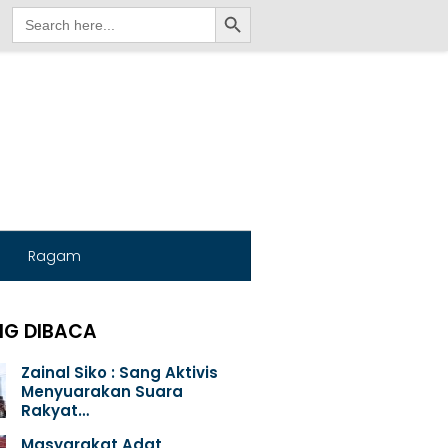
Search Button
Search
for:
Ragam
NG DIBACA
Zainal Siko : Sang Aktivis
Menyuarakan Suara
Rakyat…
Masyarakat Adat