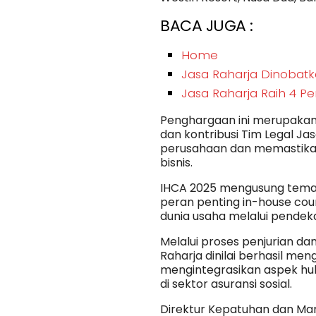
BACA JUGA :
Home
Jasa Raharja Dinobat
Jasa Raharja Raih 4 
Penghargaan ini merupakan s
dan kontribusi Tim Legal J
perusahaan dan memastika
bisnis.
IHCA 2025 mengusung tema “
peran penting in-house co
dunia usaha melalui pendek
Melalui proses penjurian da
Raharja dinilai berhasil me
mengintegrasikan aspek hu
di sektor asuransi sosial.
Direktur Kepatuhan dan Man