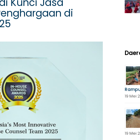
i Kunci Jasa
Penghargaan di
025
Daer
Rampu
19 Mei 
19 Mei 