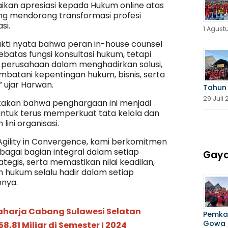
an apresiasi kepada Hukum online atas
g mendorong transformasi profesi
si.
1 Agust
ukti nyata bahwa peran in-house counsel
sebatas fungsi konsultasi hukum, tetapi
s perusahaan dalam menghadirkan solusi,
mbatani kepentingan hukum, bisnis, serta
 ujar Harwan.
Tahun
29 Juli
takan bahwa penghargaan ini menjadi
 untuk terus memperkuat tata kelola dan
lini organisasi.
gility in Convergence, kami berkomitmen
bagai bagian integral dalam setiap
Gaya
egis, serta memastikan nilai keadilan,
 hukum selalu hadir dalam setiap
hnya.
aharja Cabang Sulawesi Selatan
Pemka
Gowa 
,81 Miliar di Semester I 2024