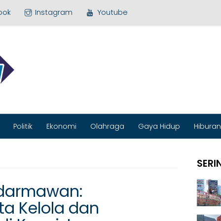
ook
Instagram
Youtube
MEDIA BARU
Politik
Ekonomi
Olahraga
Gaya Hidup
Hiburan
SERI
idarmawan:
a Kelola dan