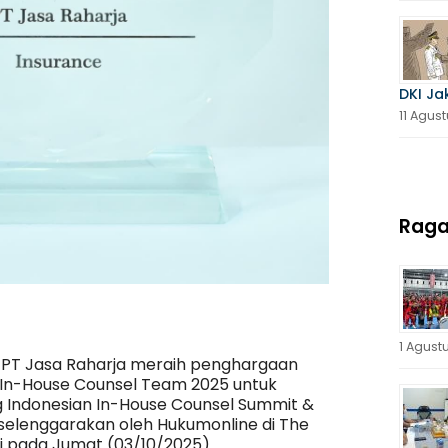
DKI Ja
11 Agus
Rag
Penguatan Tata Kelola dan Kepatuhan
 Raih Penghargaan di Ajang IHCA 2025
1 Agust
 – PT Jasa Raharja meraih penghargaan
e In-House Counsel Team 2025 untuk
ng Indonesian In-House Counsel Summit &
selenggarakan oleh Hukumonline di The
li pada Jumat (03/10/2025).