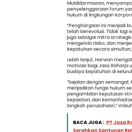
Muldidarmawan, menyampaik
penyelenggaraan forum yan
hukum di lingkungan korpora
“Penghargaan ini menjadi b
telah berevolusi. Tidak lagi 
juga sebagai mitra strategi
mengelola risiko, dan menje
kepatuhan secara simultan,”
Lebih lanjut, Harwan menga
motivasi bagi Jasa Raharja
budaya kepatuhan di seluruh 
“Sejalan dengan semangat A
menjadikan fungsi hukum se
pengambilan keputusan strat
kepastian, dan kemanfaatan
langkah perusahaan,” imbu
BACA JUGA :
PT Jasa R
Serahkan Santunan Rp58