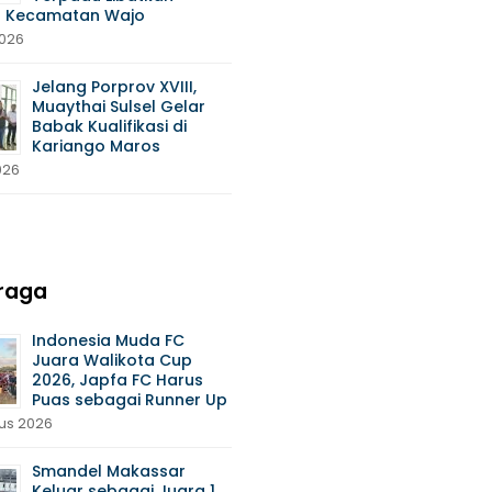
 Kecamatan Wajo
2026
Jelang Porprov XVIII,
Muaythai Sulsel Gelar
Babak Kualifikasi di
Kariango Maros
026
raga
Indonesia Muda FC
Juara Walikota Cup
2026, Japfa FC Harus
Puas sebagai Runner Up
us 2026
Smandel Makassar
Keluar sebagai Juara 1